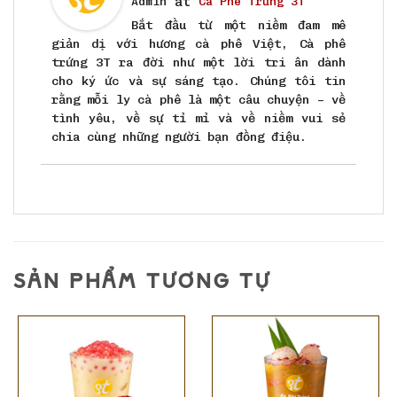
at
Admin
Cà Phê Trứng 3T
Bắt đầu từ một niềm đam mê
giản dị với hương cà phê Việt, Cà phê
trứng 3T ra đời như một lời tri ân dành
cho ký ức và sự sáng tạo. Chúng tôi tin
rằng mỗi ly cà phê là một câu chuyện – về
tình yêu, về sự tỉ mỉ và về niềm vui sẻ
chia cùng những người bạn đồng điệu.
SẢN PHẨM TƯƠNG TỰ