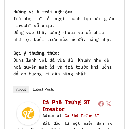
Hương vị & trải nghiệm:
Trà nhẹ, mứt ổi ngọt thanh tạo cảm giác
“fresh” dễ chịu.
Uống vào thấy sảng khoái và dễ chịu –
như một buổi trưa mùa hè đầy nắng nhẹ.
Gợi ý thưởng thức:
Dùng lạnh với đá vừa đủ. Khuấy nhẹ để
hoà quyện mứt ổi và trà trước khi uống
để có hương vị cân bằng nhất.
About
Latest Posts
Cà Phê Trứng 3T
Creator
at
Admin
Cà Phê Trứng 3T
Bắt đầu từ một niềm đam mê