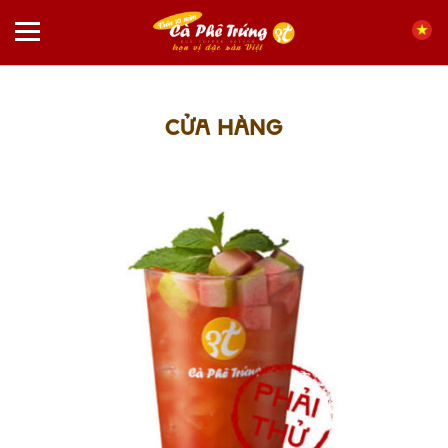
Chuyển
đến
nội
dung
CỬA HÀNG