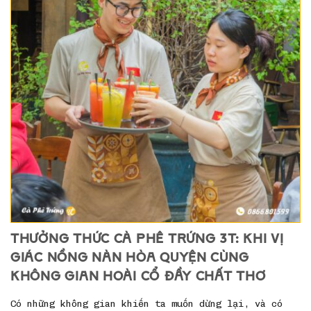
THƯỞNG THỨC CÀ PHÊ TRỨNG 3T: KHI VỊ
GIÁC NỒNG NÀN HÒA QUYỆN CÙNG
KHÔNG GIAN HOÀI CỔ ĐẦY CHẤT THƠ
Có những không gian khiến ta muốn dừng lại, và có