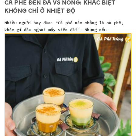
CÀ PHÊ ĐEN ĐÁ VS NÓNG: KHÁC BIỆT
KHÔNG CHỈ Ở NHIỆT ĐỘ
Nhiều người hay đùa: “Cà phê nào chẳng là cà phê,
khác gì đâu ngoài mấy viên đá?”. Nhưng nếu…