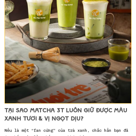
TẠI SAO MATCHA 3T LUÔN GIỮ ĐƯỢC MÀU
XANH TƯƠI & VỊ NGỌT DỊU?
Nếu là một “fan cứng” của trà xanh, chắc hẳn bạn đã