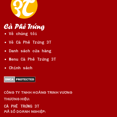
Về chúng tôi
Về Cà Phê Trứng 3T
Danh sách cửa hàng
Menu Cà Phê Trứng 3T
Chính sách
CÔNG TY TNHH HOÀNG TRINH VƯƠNG
THƯƠNG HIỆU:
CÀ PHÊ TRỨNG 3T
MÃ SỐ DOANH NGHIỆP: