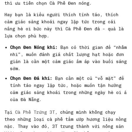
thì ưu tiên chọn Cà Phê Đen nóng.
Hay bạn là kiểu người thích tỉnh táo, thích
cảm giác sảng khoái ngay lập tức trong cái
nắng hè oi bức này thì Cà Phê Đen đá – quả là
lựa chọn phù hợp.
Chọn Đen Nóng khi:
Bạn có thời gian để “nhâm
nhi”, muốn đánh giá chất lượng hạt hoặc đơn
giản là cần một cảm giác ấm áp vào buổi sáng
sớm.
Chọn Đen Đá khi:
Bạn cần một cú “vỗ mặt” để
tỉnh táo ngay lập tức, hoặc muốn tận hưởng
cảm giác sảng khoái trong những ngày hè oi ả
của Đà Nẵng.
Tại
Cà Phê Trứng 3T
, chúng mình không chạy
theo những loại cà phê tẩm ướp hương liệu nồng
nặc. Thay vào đó, 3T trung thành với nông sản