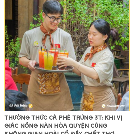
THƯỞNG THỨC CÀ PHÊ TRỨNG 3T: KHI VỊ
GIÁC NỒNG NÀN HÒA QUYỆN CÙNG