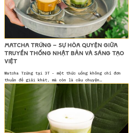
MATCHA TRỨNG – SỰ HÒA QUYỆN GIỮA
TRUYỀN THỐNG NHẬT BẢN VÀ SÁNG TẠO
VIỆT
Matcha Trứng tại 3T – một thức uống không chỉ đơn
thuần để giải khát, mà còn là câu chuyện…