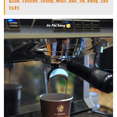
giữa truyền thống Nhật Bản và sáng tạo
Việt