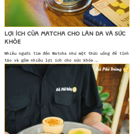
LỢI ÍCH CỦA MATCHA CHO LÀN DA VÀ SỨC
KHỎE
Nhiều người tìm đến Matcha như một thức uống để tỉnh
táo và gồm nhiều lợi ích cho sức khỏe.…