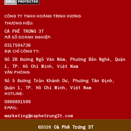
CÔNG TY TNHH HOÀNG TRINH VƯƠNG
THƯƠNG HIỆU:
CÀ PHÊ TRỨNG 3T
MÃ SỐ DOANH NGHIỆP:
0317504736
ĐỊA CHỈ CÔNG TY:
Số 2B Đường Ngô Văn Năm, Phường Bến Nghé, Quận
1, TP. Hồ Chí Minh, Việt Nam
VĂN PHÒNG:
Số 5 Đường Trần Khánh Dư, Phường Tân Định,
Quận 1, TP. Hồ Chí Minh, Việt Nam
HOTLINE:
0866801599
EMAIL:
marketing@caphetrung3t.com
©2026
Cà Phê Trứng 3T