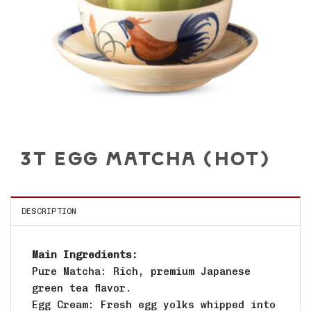
3T EGG MATCHA (HOT)
DESCRIPTION
Main Ingredients:
Pure Matcha: Rich, premium Japanese
green tea flavor.
Egg Cream: Fresh egg yolks whipped into