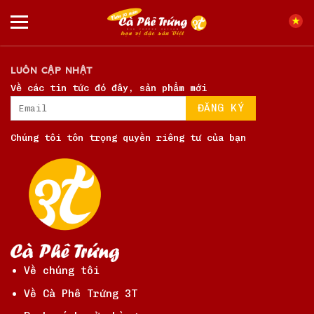
Chuyển
đến
Kết nối với chúng tôi
nội
dung
LUÔN CẬP NHẬT
Về các tin tức đó đây, sản phẩm mới
Chúng tôi tôn trọng quyền riêng tư của bạn
Về chúng tôi
Về Cà Phê Trứng 3T