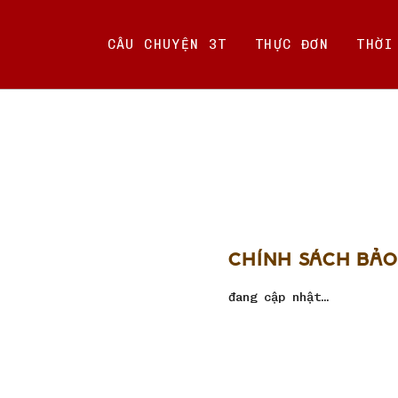
Chuyển
đến
CÂU CHUYỆN 3T
THỰC ĐƠN
THỜI
nội
dung
CHÍNH SÁCH BẢO
đang cập nhật…