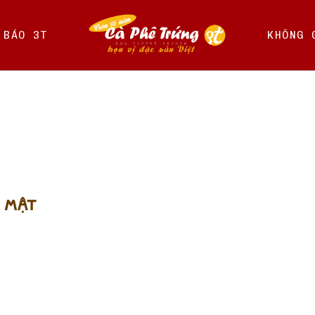
 BÁO 3T
KHÔNG 
 MẬT