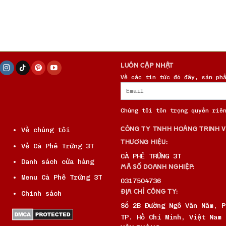
LUÔN CẬP NHẬT
Về các tin tức đó đây, sản ph
Chúng tôi tôn trọng quyền riê
Về chúng tôi
CÔNG TY TNHH HOÀNG TRINH 
THƯƠNG HIỆU:
Về Cà Phê Trứng 3T
CÀ PHÊ TRỨNG 3T
Danh sách cửa hàng
MÃ SỐ DOANH NGHIỆP:
Menu Cà Phê Trứng 3T
0317504736
ĐỊA CHỈ CÔNG TY:
Chính sách
Số 2B Đường Ngô Văn Năm, P
TP. Hồ Chí Minh, Việt Nam